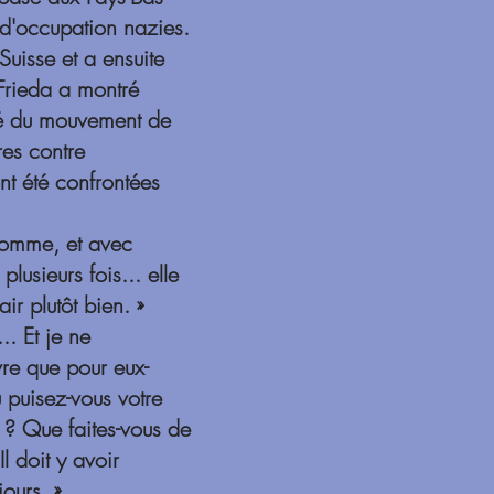
 d'occupation nazies.
uisse et a ensuite
 Frieda a montré
ité du mouvement de
res contre
nt été confrontées
 homme, et avec
lusieurs fois... elle
ir plutôt bien. »
.. Et je ne
re que pour eux-
puisez-vous votre
n ? Que faites-vous de
l doit y avoir
jours. »