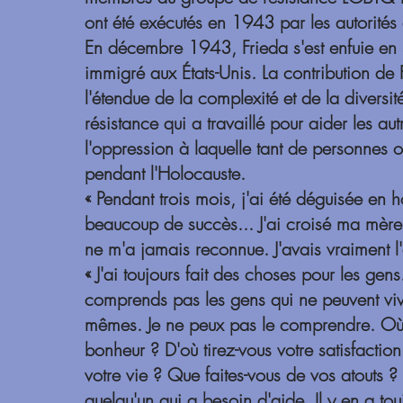
ont été exécutés en 1943 par les autorités
En décembre 1943, Frieda s'est enfuie en S
immigré aux États-Unis. La contribution de
l'étendue de la complexité et de la divers
résistance qui a travaillé pour aider les aut
l'oppression à laquelle tant de personnes o
pendant l'Holocauste.
« Pendant trois mois, j'ai été déguisée en
beaucoup de succès... J'ai croisé ma mère p
ne m'a jamais reconnue. J'avais vraiment l'a
« J'ai toujours fait des choses pour les gens.
comprends pas les gens qui ne peuvent viv
mêmes. Je ne peux pas le comprendre. Où 
bonheur ? D'où tirez-vous votre satisfactio
votre vie ? Que faites-vous de vos atouts ? I
quelqu'un qui a besoin d'aide. Il y en a tou