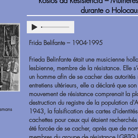
Rostos da Resistência – Mulheres
durante o Holocau
Frida Belifante – 1904-1995
Frieda Belinfante était une musicienne holl
lesbienne, membre de la résistance. Elle s’
un homme afin de se cacher des autorités
entretiens ultérieurs, elle a déclaré que so
mouvement de résistance comprenait la pla
destruction du registre de la population 
osmans
1943, la falsification des cartes d'identités
cachettes pour ceux qui étaient recherchés 
été forcée de se cacher, après que de nom
membres du groupe de résistance LGBTQ 