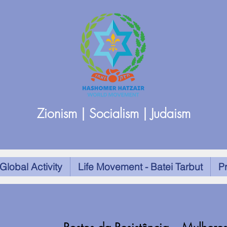
Zionism | Socialism | Judaism
Global Activity
Life Movement - Batei Tarbut
P