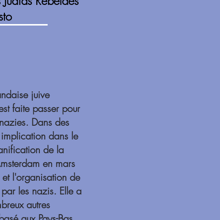
 Judias Rebeldes
sto
andaise juive
est faite passer pour
 nazies. Dans des
n implication dans le
nification de la
d'Amsterdam en mars
 et l'organisation de
par les nazis. Elle a
breux autres
basé aux Pays-Bas